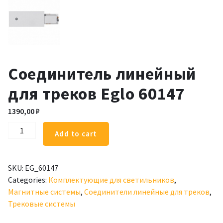
Соединитель линейный
для треков Eglo 60147
1390,00
₽
Соединитель
Add to cart
линейный
для
треков
SKU:
EG_60147
Eglo
Categories:
Комплектующие для светильников
,
60147
Магнитные системы
,
Соединители линейные для треков
,
quantity
Трековые системы