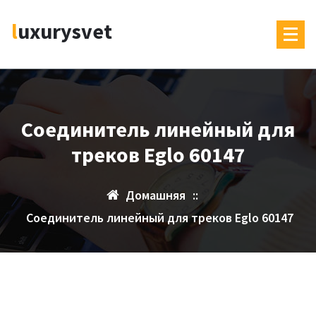
Перейти
luxurysvet
к
содержимому
Соединитель линейный для
треков Eglo 60147
Домашняя
::
Соединитель линейный для треков Eglo 60147