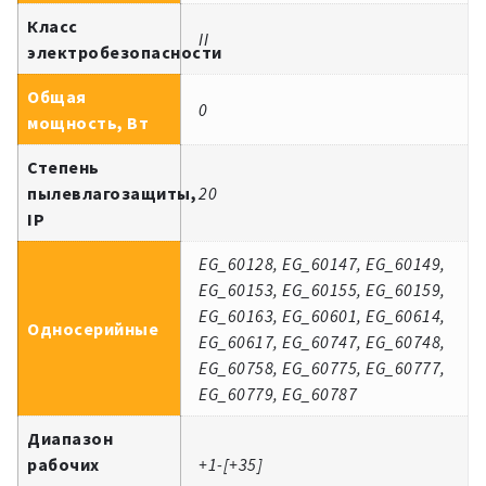
Класс
II
электробезопасности
Общая
0
мощность, Вт
Степень
пылевлагозащиты,
20
IP
EG_60128, EG_60147, EG_60149,
EG_60153, EG_60155, EG_60159,
EG_60163, EG_60601, EG_60614,
Односерийные
EG_60617, EG_60747, EG_60748,
EG_60758, EG_60775, EG_60777,
EG_60779, EG_60787
Диапазон
рабочих
+1-[+35]