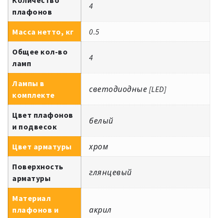
4
плафонов
Масса нетто, кг
0.5
Общее кол-во
4
ламп
Лампы в
светодиодные [LED]
комплекте
Цвет плафонов
белый
и подвесок
Цвет арматуры
хром
Поверхность
глянцевый
арматуры
Материал
плафонов и
акрил