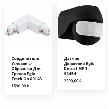
Соединитель
Датчик
Угловой L-
Движения Eglo
Образный Для
Detect ME 1
Треков Eglo
96454
Track On 60143
2290,00
₽
1590,00
₽