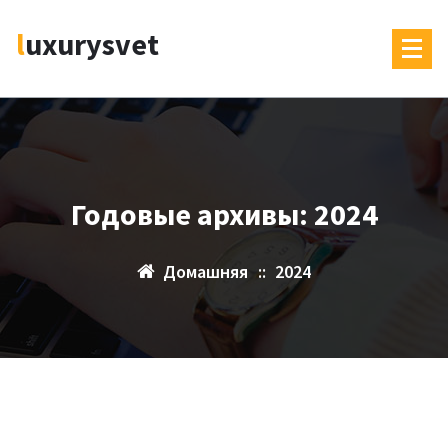
Перейти
luxurysvet
к
содержимому
Годовые архивы: 2024
Домашняя
::
2024